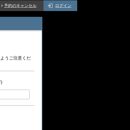
開
き
予約のキャンセル
ログイン
き
ま
ま
す
す
）
）
いようご注意くだ
)