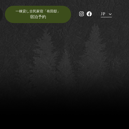
一棟貸し古民家宿「有田邸」
JP
i
F
宿泊予約
n
a
EN
s
c
t
e
a
b
g
o
r
o
a
k
m
（
（
新
新
し
し
い
い
ウ
ウ
ィ
ィ
ン
ン
ド
ド
ウ
ウ
で
で
開
美山ヴィレッジ 有田邸