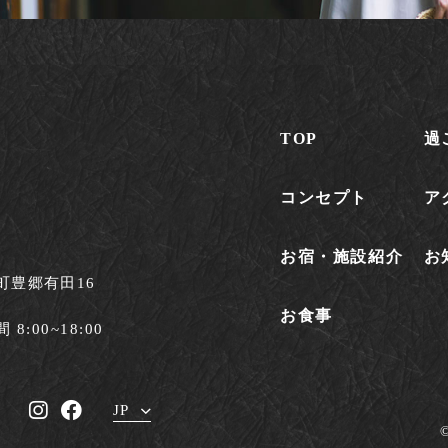
TOP
過
コンセプト
ア
お宿・施設紹介
お
町豊郷有田16
お食事
8:00~18:00
JP
i
F
n
a
©
EN