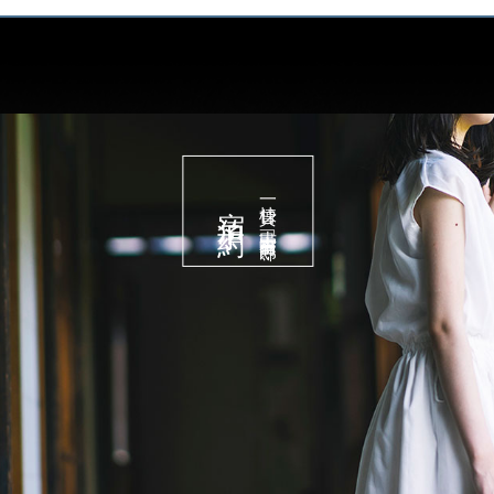
宿泊予約
一棟貸し古民家宿
「有田邸」