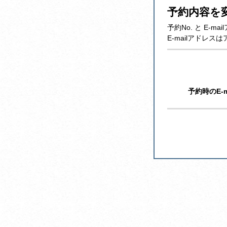
予約内容を
予約No. と E
E-mailアドレ
予約時のE-m