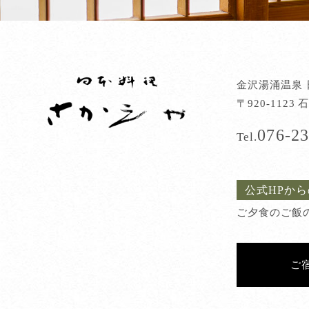
金沢湯涌温泉 
〒920-112
076-23
Tel.
公式HPか
ご夕食のご飯
ご