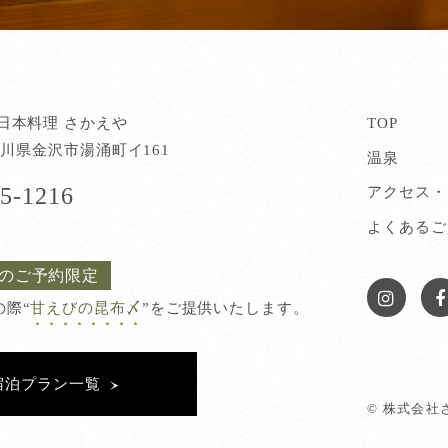
日本料理 さかえや
TOP
3 石川県金沢市湯涌町イ161
温泉
5-1216
アクセス・
よくあるご
らのご予約限定
の際“
甘えびの昆布〆
”をご提供いたします。
宿泊プラン一覧
© 株式会社