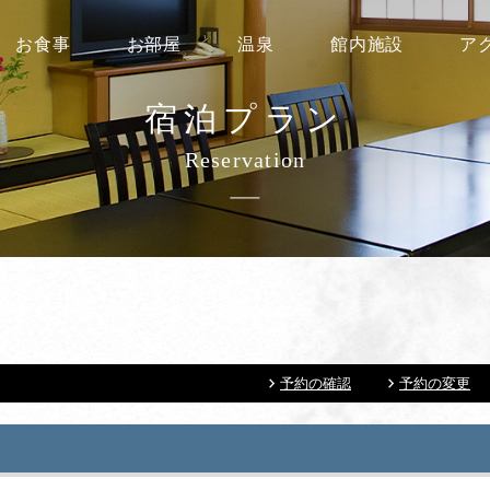
お食事
お部屋
温泉
館内施設
ア
宿泊プラン
Reservation
予約の確認
予約の変更