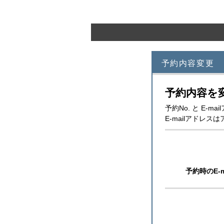
予約内容変更
予約内容を
予約No. と E
E-mailアドレ
予約時のE-m