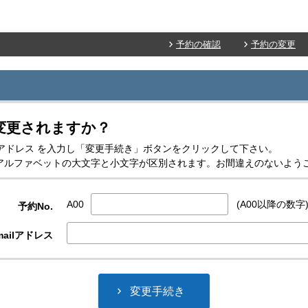
予約の確認
予約の変更
変更されますか？
-mailアドレス を入力し「変更手続き」ボタンをクリックして下さい。
スはアルファベットの大文字と小文字が区別されます。お間違えのないよう
A00
(A00以降の数字
予約No.
ailアドレス