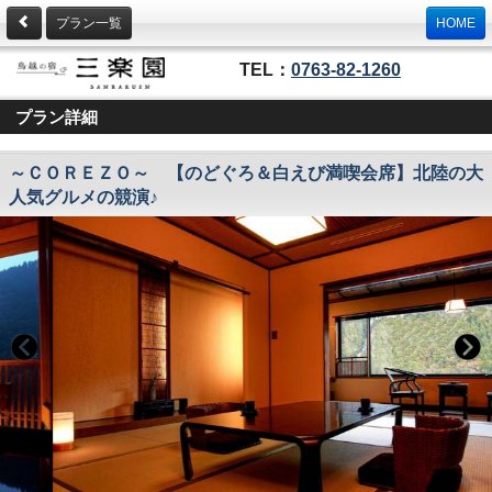
プラン一覧
HOME
TEL：
0763-82-1260
プラン詳細
～ＣＯＲＥＺＯ～ 【のどぐろ＆白えび満喫会席】北陸の大
人気グルメの競演♪