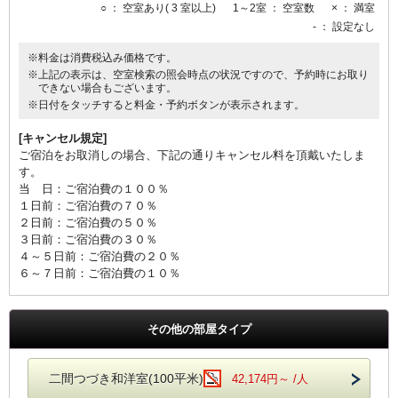
○
： 空室あり( 3 室以上)
1～2室
： 空室数
×
： 満室
-
： 設定なし
※料金は消費税込み価格です。
※上記の表示は、空室検索の照会時点の状況ですので、予約時にお取り
できない場合もございます。
※日付をタッチすると料金・予約ボタンが表示されます。
[キャンセル規定]
ご宿泊をお取消しの場合、下記の通りキャンセル料を頂戴いたしま
す。
当 日：ご宿泊費の１００％
１日前：ご宿泊費の７０％
２日前：ご宿泊費の５０％
３日前：ご宿泊費の３０％
４～５日前：ご宿泊費の２０％
６～７日前：ご宿泊費の１０％
その他の部屋タイプ
二間つづき和洋室(100平米)
42,174円～ /人