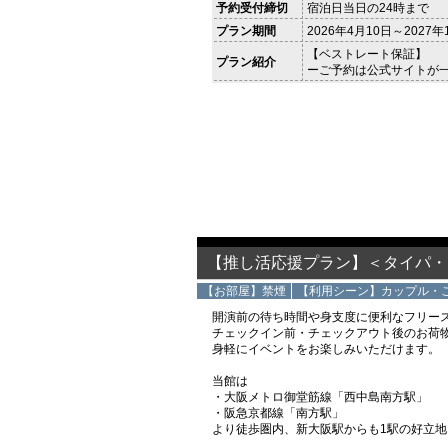
予約受付締切
宿泊日当日の24時まで
プラン期間
2026年4月10日～2027年
【ベストレート保証】
プラン紹介
ーご予約は公式サイトが
【推し活応援プラン】＜タイパ・
【お部屋】禁煙
【利用シーン】カップル・
開演前の待ち時間や身支度に便利なフリー
チェックイン前・チェックアウト後のお荷
身軽にイベントをお楽しみいただけます。
当館は
・大阪メトロ御堂筋線「西中島南方駅」
・阪急京都線「南方駅」
より徒歩圏内、新大阪駅からも1駅の好立地