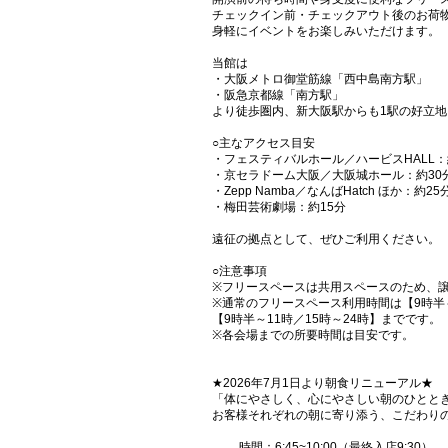
チェックイン前・チェックアウト後のお荷
身軽にイベントをお楽しみいただけます。
当館は
・大阪メトロ御堂筋線「西中島南方駅」
・阪急京都線「南方駅」
より徒歩圏内、新大阪駅からも1駅の好立地
○主なアクセス目安
・フェスティバルホール／ハービスHALL：
・京セラドーム大阪／大阪城ホール：約30
・Zepp Namba／なんばHatch ほか：約25
・梅田芸術劇場：約15分
遠征の拠点として、ぜひご利用ください。
○注意事項
※フリースペースは共用スペースのため、
※通常のフリースペース利用時間は【9時半
【9時半～11時／15時～24時】までです。
※各会場までの所要時間は目安です。
★2026年7月1日より朝食リニューアル★
「体にやさしく、心にやさしい朝のひととき
お客様それぞれの朝に寄り添う、こだわり
時間：
6:45
~10:00（最終入店9:30）