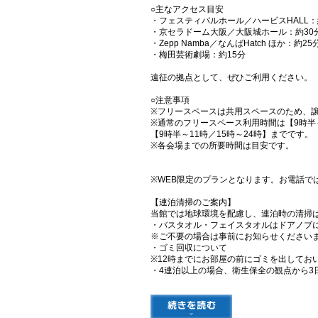
○主なアクセス目安
・フェスティバルホール／ハービスHALL：
・京セラドーム大阪／大阪城ホール：約30
・Zepp Namba／なんばHatch ほか：約25
・梅田芸術劇場：約15分
遠征の拠点として、ぜひご利用ください。
○注意事項
※フリースペースは共用スペースのため、
※通常のフリースペース利用時間は【9時半
【9時半～11時／15時～24時】までです。
※各会場までの所要時間は目安です。
※WEB限定のプランとなります。お電話で
【連泊清掃のご案内】
当館では地球環境を配慮し、連泊時の清掃
・バスタオル・フェイスタオルはドアノブ
※ご不要の場合は事前にお知らせください
・ゴミ回収について
※12時までにお部屋の前にゴミを出してお
・4連泊以上の場合、衛生保全の観点から3