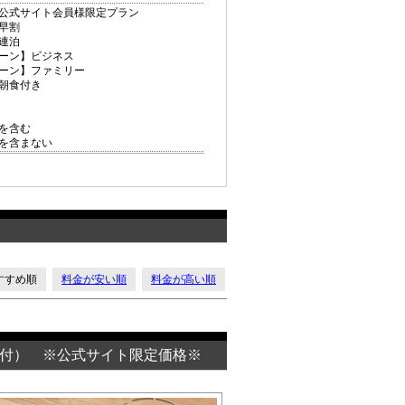
】公式サイト会員様限定プラン
】早割
】連泊
シーン】ビジネス
シーン】ファミリー
】朝食付き
を含む
を含まない
すすめ順
料金が安い順
料金が高い順
付） ※公式サイト限定価格※