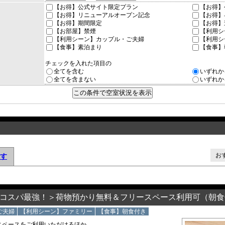
【お得】公式サイト限定プラン
【お得
【お得】リニューアルオープン記念
【お得
【お得】期間限定
【お得
【お部屋】禁煙
【利用
【利用シーン】カップル・ご夫婦
【利用
【食事】素泊まり
【食事
チェックを入れた項目の
全てを含む
いずれか
全てを含まない
いずれか
お
す
コスパ最強！＞荷物預かり無料＆フリースペース利用可（朝食
ご夫婦
【利用シーン】ファミリー
【食事】朝食付き
スペースをご利用いただけるほか、