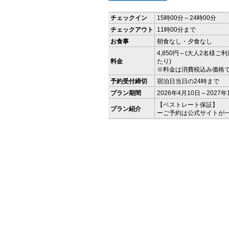
チェックイン
15時00分～24時00分
チェックアウト
11時00分まで
お食事
朝食なし・夕食なし
4,850円～(大人2名様ご
料金
たり)
※料金は消費税込み価格
予約受付締切
宿泊日当日の24時まで
プラン期間
2026年4月10日～2027年
【ベストレート保証】
プラン紹介
ーご予約は公式サイトが