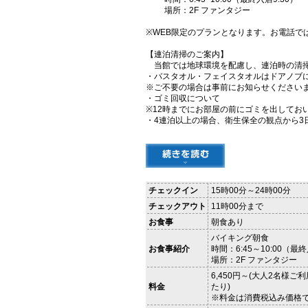
場所：2F ファンタジー
※WEB限定のプランとなります。お電話で
【連泊清掃のご案内】
当館では地球環境を配慮し、連泊時の清掃
・バスタオル・フェイスタオルはドアノブ
※ご不要の場合は事前にお知らせください
・ゴミ回収について
※12時までにお部屋の前にゴミを出してお
・4連泊以上の場合、衛生保全の観点から3
チェックイン
15時00分～24時00分
チェックアウト
11時00分まで
お食事
朝食あり
バイキング朝食
6:45
お食事紹介
時間：
～10:00（最終
場所：2F ファンタジー
6,450円～(大人2名様ご
料金
たり)
※料金は消費税込み価格