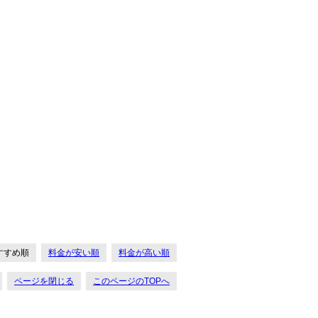
すすめ順
料金が安い順
料金が高い順
ページを閉じる
このページのTOPへ