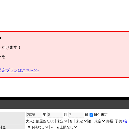
■
ただけます！
ンを
限定プランはこちら>>
年
月
日
日付未定
大人(1部屋あたり)
名
泊
部屋
子供
0
名
料金
～