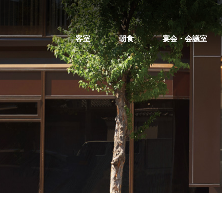
客室
朝食
宴会・会議室