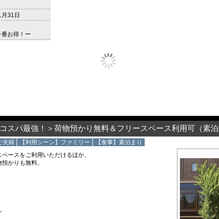
1月31日
一番お得！ー
コスパ最強！＞荷物預かり無料＆フリースペース利用可（素泊
ご夫婦
【利用シーン】ファミリー
【食事】素泊まり
スペースをご利用いただけるほか、
物預かりも無料。
。