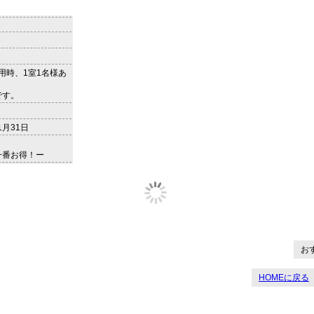
利用時、1室1名様あ
です。
1月31日
一番お得！ー
お
HOMEに戻る