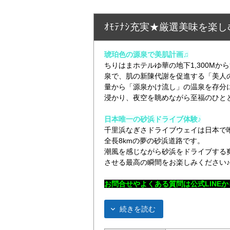
ｵﾓﾃﾅｼ充実★厳選美味を楽し
琥珀色の源泉で美肌計画♫
ちりはまホテルゆ華の地下1,300M
泉で、肌の新陳代謝を促進する「美人
量から「源泉かけ流し」の温泉を存分
浸かり、夜空を眺めながら至福のひと
日本唯一の砂浜ドライブ体験♪
千里浜なぎさドライブウェイは日本で
全長8kmの夢の砂浜道路です。
潮風を感じながら砂浜をドライブする
させる最高の瞬間をお楽しみください♪
お問合せやよくある質問は公式LINE
か
続きを読む