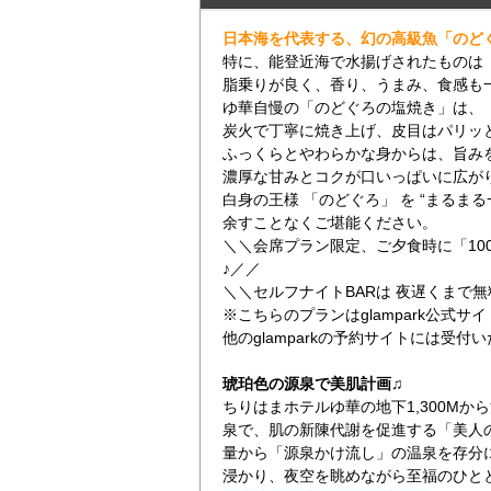
日本海を代表する、幻の高級魚「のどぐろ
特に、能登近海で水揚げされたものは
脂乗りが良く、香り、うまみ、食感も
ゆ華自慢の「のどぐろの塩焼き」は、
炭火で丁寧に焼き上げ、皮目はパリッ
ふっくらとやわらかな身からは、旨み
濃厚な甘みとコクが口いっぱいに広が
白身の王様 「のどぐろ」 を “まるまる
余すことなくご堪能ください。
＼＼会席プラン限定、ご夕食時に「10
♪／／
＼＼セルフナイトBARは 夜遅くまで
※こちらのプランはglampark公式
他のglamparkの予約サイトには受付
琥珀色の源泉で美肌計画♫
ちりはまホテルゆ華の地下1,300M
泉で、肌の新陳代謝を促進する「美人
量から「源泉かけ流し」の温泉を存分
浸かり、夜空を眺めながら至福のひと