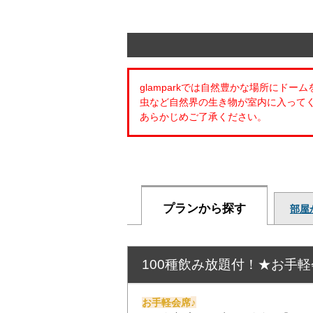
glamparkでは自然豊かな場所にドー
虫など自然界の生き物が室内に入って
あらかじめご了承ください。
プランから探す
部屋
100種飲み放題付！★お手軽
♪
お手軽会席