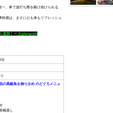
唯一、車で波打ち際を駆け抜けられる、
爽快感は、まさに心も体もリフレッシュ
ら追加！⇒
@glampark
0分
あり
品の高級魚を独り占め のどぐろメニュ
せ
茶碗蒸し