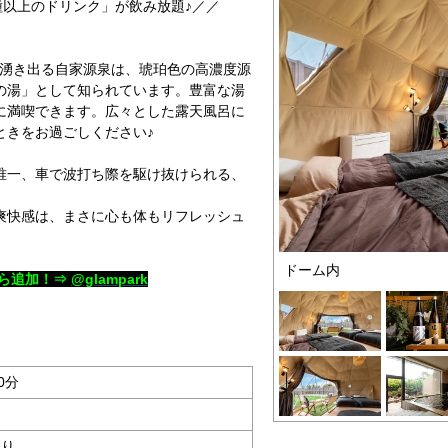
種以上のドリンク」が飲み放題♪／／
から湧き出る自家源泉は、琥珀色の高濃度源
の湯」として知られています。豊富な湯
に満喫できます。広々とした露天風呂に
ときをお過ごしください♪
唯一、車で波打ち際を駆け抜けられる、
爽快感は、まさに心も体もリフレッシュ
ドーム内
ら追加！⇒
@glampark
0分
あり