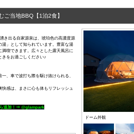
むご当地BBQ【1泊2食】
から湧き出る自家源泉は、琥珀色の高濃度源
の湯」として知られています。豊富な湯
に満喫できます。広々とした露天風呂に
ときをお過ごしください♪
唯一、車で波打ち際を駆け抜けられる、
爽快感は、まさに心も体もリフレッシュ
ら追加！⇒
@glampark
ドーム外観