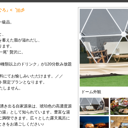
」<゜)))彡
一級品。
と、
を蓄えた脂が溢れだし、
ります。
一尾” 贅沢に。
0種類以上のドリンク」が120分飲み放題
無料にてお愉しみいただけます。／／
サイト限定プランとなります。
いたしません。
ドーム外観
から湧き出る自家源泉は、琥珀色の高濃度源
の湯」として知られています。豊富な湯
に満喫できます。広々とした露天風呂に
ときをお過ごしください♪