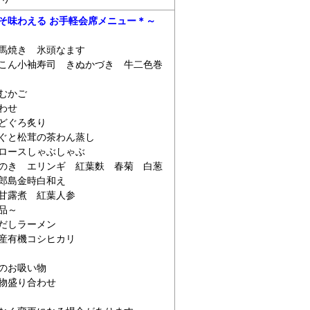
そ味わえる お手軽会席メニュー＊～
馬焼き 氷頭なます
小袖寿司 きぬかづき 牛二色巻
かご
わせ
どぐろ炙り
ぐと松茸の茶わん蒸し
肩ロースしゃぶしゃぶ
 エリンギ 紅葉麩 春菊 白葱
郎島金時白和え
 紅葉人参
品～
ラーメン
産有機コシヒカリ
のお吸い物
物盛り合わせ