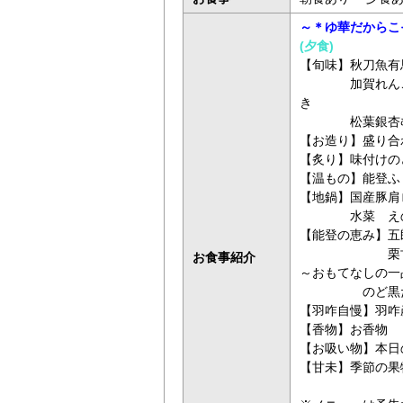
～＊ゆ華だからこ
(夕食)
【旬味】秋刀魚有
加賀れんこん
き
松葉銀杏む
【お造り】盛り合
【炙り】味付けの
【温もの】能登ふ
【地鍋】国産豚
水菜 えのき
【能登の恵み】五
栗甘露煮
お食事紹介
～おもてなしの一
のど黒だし
【羽咋自慢】羽咋
【香物】お香物
【お吸い物】本日
【甘未】季節の果