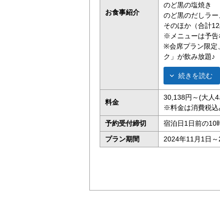
のど黒の塩焼き
お食事紹介
のど黒のだしラー
そのほか（合計1
※メニューは予告
※
会席プラン限定
ク」が飲み放題♪
続きを読む
30,138円～(大
料金
※料金は消費税込
予約受付締切
宿泊日1日前の10
プラン期間
2024年11月1日～