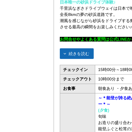
日本唯一の砂浜ドライブ体験♪
千里浜なぎさドライブウェイは日本で
全長8kmの夢の砂浜道路です。
潮風を感じながら砂浜をドライブする
させる最高の瞬間をお楽しみください♪
お問合せやよくある質問は公式LINE
か
続きを読む
チェックイン
15時00分～18時0
チェックアウト
10時00分まで
お食事
朝食あり ・夕食
～＊能登が誇る絶
ー＊～
(夕食)
旬味
お造りの盛り合わ
能登ふぐと松茸の