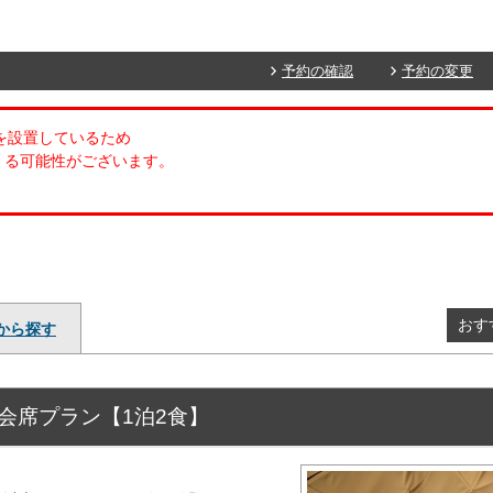
予約の確認
予約の変更
ムを設置しているため
くる可能性がございます。
おす
から探す
会席プラン【1泊2食】