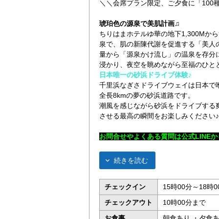
＼＼会席プラン限定、ご夕食に「100
琥珀色の源泉で美肌計画♫
ちりはまホテルゆ華の地下1,300M
泉で、肌の新陳代謝を促進する「美人
量から「源泉かけ流し」の温泉を存分
浸かり、夜空を眺めながら至福のひと
日本唯一の砂浜ドライブ体験♪
千里浜なぎさドライブウェイは日本で
全長8kmの夢の砂浜道路です。
潮風を感じながら砂浜をドライブする
させる最高の瞬間をお楽しみください♪
お問合せやよくある質問は公式LINE
か
続きを読む
チェックイン
15時00分～18時0
チェックアウト
10時00分まで
お食事
朝食あり ・夕食