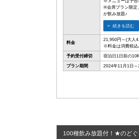
※メニューは予告
※
会席プラン限定
が飲み放題♪
続きを読む
21,950円～(大
料金
※料金は消費税込
予約受付締切
宿泊日1日前の10
プラン期間
2024年11月1日～
100種飲み放題付！★のど